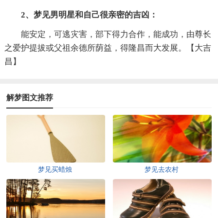
2、梦见男明星和自己很亲密的吉凶：
能安定，可逃灾害，部下得力合作，能成功，由尊长
之爱护提拔或父祖余德所荫益，得隆昌而大发展。【大吉
昌】
解梦图文推荐
梦见买蜡烛
梦见去农村