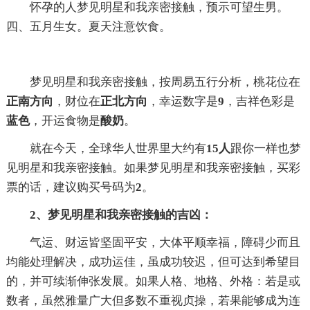
怀孕的人梦见明星和我亲密接触，预示可望生男。
四、五月生女。夏天注意饮食。
梦见明星和我亲密接触，按周易五行分析，桃花位在
正南方向
，财位在
正北方向
，幸运数字是
9
，吉祥色彩是
蓝色
，开运食物是
酸奶
。
就在今天，全球华人世界里大约有
15人
跟你一样也梦
见明星和我亲密接触。如果梦见明星和我亲密接触，买彩
票的话，建议购买号码为
2
。
2、梦见明星和我亲密接触的吉凶：
气运、财运皆坚固平安，大体平顺幸福，障碍少而且
均能处理解决，成功运佳，虽成功较迟，但可达到希望目
的，并可续渐伸张发展。如果人格、地格、外格：若是或
数者，虽然雅量广大但多数不重视贞操，若果能够成为连