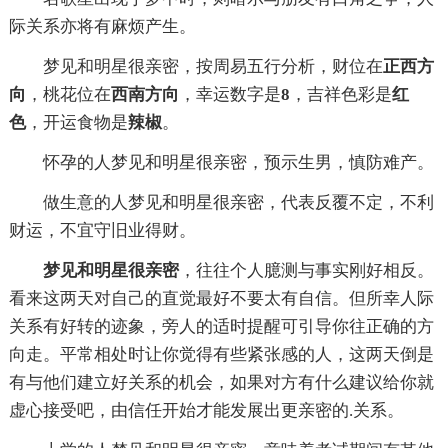
际关系亦将有麻烦产生。
梦见和明星很亲密，按周易五行分析，财位在
正西方
向
，桃花位在
西南方向
，幸运数字是
8
，吉祥色彩是
红
色
，开运食物是
辣椒
。
怀孕的人梦见和明星很亲密，预示生男，慎防难产。
做生意的人梦见和明星很亲密，代表反覆不定，不利
财运，不宜守旧业得财。
梦见和明星很亲密
，往往个人臆测与事实刚好相反。
看来这两天对自己的直觉最好不要太有自信。但所幸人际
关系有好转的迹象，旁人的适时提醒可引导你往正确的方
向走。平常相处时让你觉得有些紧张感的人，这两天倒是
有与他们建立好关系的机会，如果对方有什么建议给你就
虚心接受吧，由信任开始才能发展出更亲密的.关系。