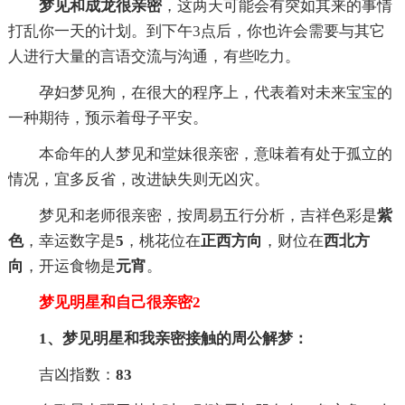
梦见和成龙很亲密
，这两天可能会有突如其来的事情
打乱你一天的计划。到下午3点后，你也许会需要与其它
人进行大量的言语交流与沟通，有些吃力。
孕妇梦见狗，在很大的程序上，代表着对未来宝宝的
一种期待，预示着母子平安。
本命年的人梦见和堂妹很亲密，意味着有处于孤立的
情况，宜多反省，改进缺失则无凶灾。
梦见和老师很亲密，按周易五行分析，吉祥色彩是
紫
色
，幸运数字是
5
，桃花位在
正西方向
，财位在
西北方
向
，开运食物是
元宵
。
梦见明星和自己很亲密2
1、梦见明星和我亲密接触的周公解梦：
吉凶指数：
83