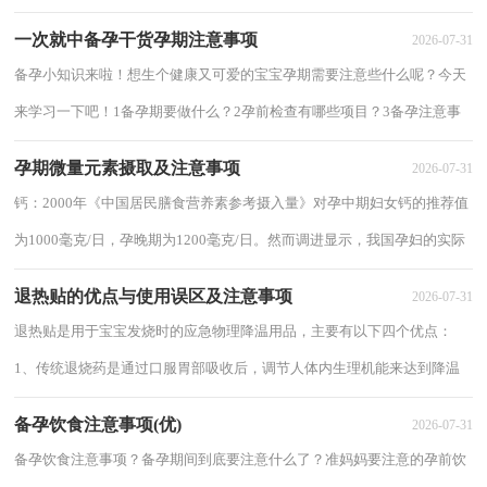
常的现象。这时注意多休息、补充水份和...
一次就中备孕干货孕期注意事项
2026-07-31
备孕小知识来啦！想生个健康又可爱的宝宝孕期需要注意些什么呢？今天
来学习一下吧！1备孕期要做什么？2孕前检查有哪些项目？3备孕注意事
项有哪些？4孕期饮食怎么吃？5孕期老公需要做什么？...
孕期微量元素摄取及注意事项
2026-07-31
钙：2000年《中国居民膳食营养素参考摄入量》对孕中期妇女钙的推荐值
为1000毫克/日，孕晚期为1200毫克/日。然而调进显示，我国孕妇的实际
膳食钙摄入量为500毫克/日~800毫克/日。...
退热贴的优点与使用误区及注意事项
2026-07-31
退热贴是用于宝宝发烧时的应急物理降温用品，主要有以下四个优点：
1、传统退烧药是通过口服胃部吸收后，调节人体内生理机能来达到降温
目的，药物成分会到达体内五脏六腑；而退热贴是...
备孕饮食注意事项(优)
2026-07-31
备孕饮食注意事项？备孕期间到底要注意什么了？准妈妈要注意的孕前饮