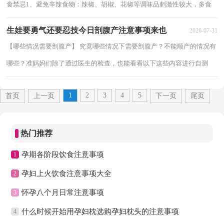
食禁忌1、避免辛辣食物：辣椒、胡椒、花椒等调味品刺激性较大，多食
可引起正常人便秘。若计划怀孕或已经怀孕的...
生娃要勇气还要忍技今日剖腹产注意事项来也
2026-07-31
【哪些情况需要剖腹产】 究竟哪些情况下需要剖腹产？不能顺产的情况有
哪些？准妈妈们除了通过医生的检查，也能看看以下这些内容进行自测
哦！哪些情况需要接受剖腹产 &amp; 正常胎位与剖...
1
2
3
4
5
首页
上一页
下一页
尾页
热门推荐
孕期各阶段饮食注意事项
1
孕妇上火饮食注意事项大全
2
怀孕八个月日常注意事项
3
什么时候开始用孕妇枕选购孕妇枕头的注意事项
4