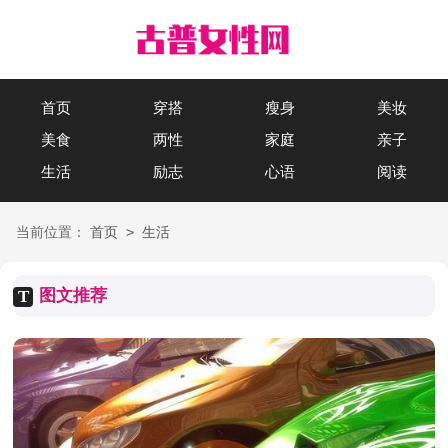
首页
穿搭
瘦身
美妆
美食
两性
家庭
亲子
生活
励志
心语
阅读
>
当前位置：
首页
生活
图文推荐
T