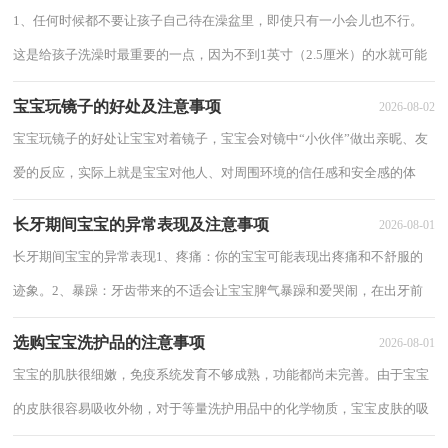
1、任何时候都不要让孩子自己待在澡盆里，即使只有一小会儿也不行。
这是给孩子洗澡时最重要的一点，因为不到1英寸（2.5厘米）的水就可能
使孩子溺水。在给孩子洗澡时，如果必须接听电...
宝宝玩镜子的好处及注意事项
2026-08-02
宝宝玩镜子的好处让宝宝对着镜子，宝宝会对镜中“小伙伴”做出亲昵、友
爱的反应，实际上就是宝宝对他人、对周围环境的信任感和安全感的体
现，这些正是社会性内容的一部分，而这也是...
长牙期间宝宝的异常表现及注意事项
2026-08-01
长牙期间宝宝的异常表现1、疼痛：你的宝宝可能表现出疼痛和不舒服的
迹象。2、暴躁：牙齿带来的不适会让宝宝脾气暴躁和爱哭闹，在出牙前
一两天尤其明显。3、脸颊发红：你可能留意到...
选购宝宝洗护品的注意事项
2026-08-01
宝宝的肌肤很细嫩，免疫系统发育不够成熟，功能都尚未完善。由于宝宝
的皮肤很容易吸收外物，对于等量洗护用品中的化学物质，宝宝皮肤的吸
收量要远远大于成人，因此新手爸妈在给宝宝选...