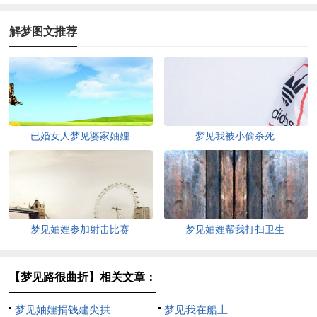
解梦图文推荐
已婚女人梦见婆家妯娌
梦见我被小偷杀死
梦见妯娌参加射击比赛
梦见妯娌帮我打扫卫生
【梦见路很曲折】相关文章：
梦见妯娌捐钱建尖拱
梦见我在船上