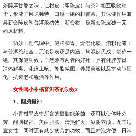
茶醇厚甘香之味，让柑皮（即陈皮）与茶叶相互吸收精
华，形成了风味独特、口感一绝的柑普茶。其保健作用兼
具新会陈皮和普洱茶功效。新会柑，是新会陈皮独一无二
的原材料。
功效：理气调中、健脾和胃、燥湿化痰、消积化滞；
与普洱茶结合，无论是表还是内涵，均混然天成，堪称一
绝。其保健功效，自然兼有两者的好处：具有健脾养胃、
清热解毒、化痰止咳、降脂减肥、养颜美容以及抗动脉硬
化、抗衰老和醒酒等作用。
女性喝小柑橘普洱茶的功效2
1、醒脑提神
小青柑果皮中所含的酚酸能杀菌，还可以使体味芬
芳、醒脑提神、美白肌肤、清热解火、滋阴养颜，尤其适
宜女性，同时还有减少疲劳的功效，而且冲泡方便，日常