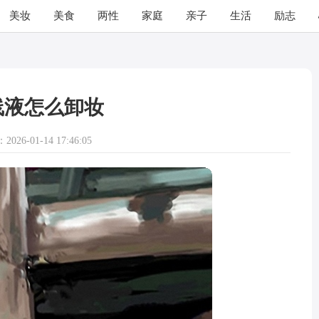
美妆
美食
两性
家庭
亲子
生活
励志
线液怎么卸妆
026-01-14 17:46:05