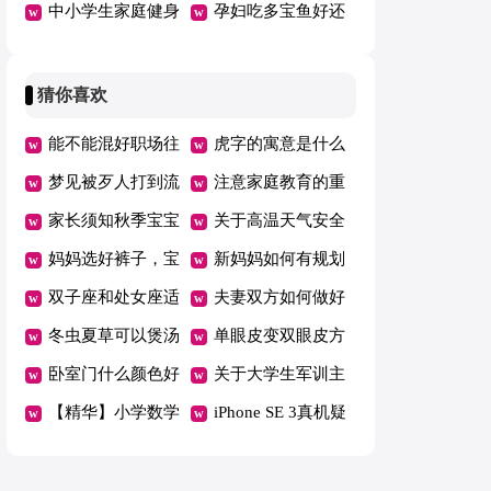
身
中小学生家庭健身
点健身的7大误区
孕妇吃多宝鱼好还
运动
是鲈鱼好
猜你喜欢
能不能混好职场往
虎字的寓意是什么
往与能力无关而是
梦见被歹人打到流
注意家庭教育的重
由这四种思维方式
血
家长须知秋季宝宝
要性
关于高温天气安全
决定的
注意事项
妈妈选好裤子，宝
注意事项
新妈妈如何有规划
宝穿着舒服
双子座和处女座适
的瘦身？
夫妻双方如何做好
合做夫妻吗
冬虫夏草可以煲汤
充分的孕前准备
单眼皮变双眼皮方
喝吗
卧室门什么颜色好
法
关于大学生军训主
看
【精华】小学数学
题的优秀作文
iPhone SE 3真机疑
教案范文集合9篇
似曝光