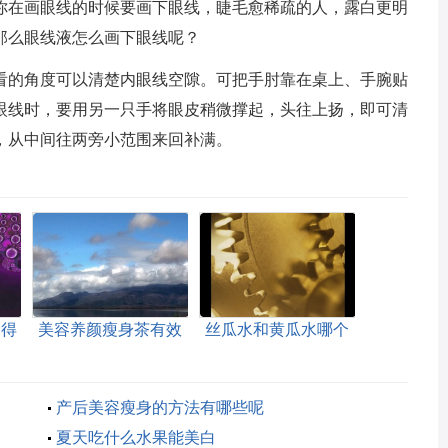
你在画眼线的时候要画下眼线，睫毛愈稀疏的人，露白更明
那么眼线液怎么画下眼线呢？
看的角度可以清楚内眼线空隙。可把手肘靠在桌上、手腕贴
眼线时，要用另一只手将眼皮稍微撑起，头往上扬，即可清
，从中间往两旁小范围来回补满。
白得
美容养颜瘦身茶有效
丝瓜水和黄瓜水哪个
果吗
好用
产后美容瘦身的方法有哪些呢
夏天吃什么水果能美白