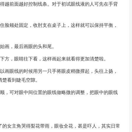
握得越前面越好控制线条。对于初试眼线液的人可先在手背
信住脸颊处固定，收肘支在桌子上，这样就可以保持平衡，
开始画，最后画眼的头和尾。
的下方，眼睛往下看，这样画起来就看得更加清楚啦。
所以画眼线的时候用另一只手将眼皮稍微撑起，头往上扬，
清楚看到睫毛空隙。
描顺，可对眼中间位置的眼线做略微的调整，把眼中的眼线
了的女主角哭得梨花带雨，眼妆全花，甚是吓人，其实日常