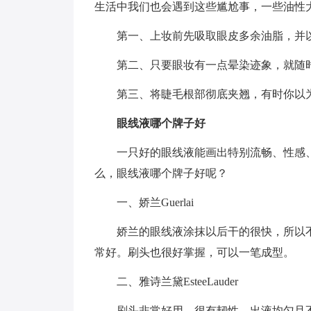
生活中我们也会遇到这些尴尬事，一些油性
第一、上妆前先吸取眼皮多余油脂，并
第二、只要眼妆有一点晕染迹象，就随
第三、将睫毛根部彻底夹翘，有时你以
眼线液哪个牌子好
一只好的眼线液能画出特别流畅、性感
么，眼线液哪个牌子好呢？
一、娇兰Guerlai
娇兰的眼线液涂抹以后干的很快，所以
常好。刷头也很好掌握，可以一笔成型。
二、雅诗兰黛EsteeLauder
刷头非常好用，很有韧性，出液均匀且