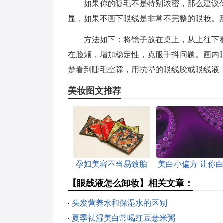
如果你的睫毛不是特别浓密，那么建议
显，如果不画下眼线是非常不完整的眼妆。
方法如下：将镜子放在桌上，从上往下
在脸颊，增加稳定性，克服手抖问题。画内
楚看到睫毛空隙，用抗晕的眼线胶或眼线液
美妆图文推荐
孕妇美容不当易致胎
美白小偏方 让你
儿畸形
更自然
【眼线液怎么卸妆】相关文章：
头发营养水和保湿水的区别
夏季祛湿美白常喝红豆薏米粥