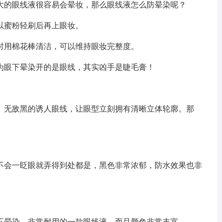
大的眼线液很容易会晕妆，那么眼线液怎么防晕染呢？
以蜜粉轻刷后再上眼妆。
时用棉花棒清洁，可以维持眼妆完整度。
为眼下晕染开的是眼线，其实凶手是睫毛膏！
、无敌黑的诱人眼线，让眼型立刻拥有清晰立体轮廓。那
不会一眨眼就弄得到处都是，黑色非常浓郁，防水效果也非
不晕染，非常耐用的一款眼线液，而且颜色非常丰富。