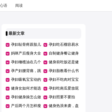
心语
阅读
最新文章
孕妇耻骨疼跟胎儿
孕妇吃石榴容易水
入盆有关吗
妈咪产后瘦身大全
肿吗
自制健身餐让健身
饮食篇
孕妇橄榄油在几个
事半功倍
健身前吃饭还是健
月的时候开始用
孕产妇腰背痛，跳
身后吃饭
孕妇胎教看什么书
健身操可有效防止
孕妇吸氧宝宝动的
孕妇不吃肉对宝宝
厉害怎么回事
健身女如何才能选
有影响吗
孕妇吃南瓜爱放屁
对健身房
孕妇健身操怎么做
吗
孕妇照要不要拍
产后两个月怎样瘦
健身热浪来袭，盘