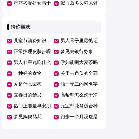
冬季瘦身
星座搭配处女与十
20岁少女健身真的
献血后多久可以健
二星座情人
能够年青
身
猜你喜欢
儿童节消费知识：
男人骨子里最惦记
警惕四大陷阱
正常护理皮肤步骤
的女人
梦见去银行办事
男人补睾丸吃什么
孕妇能喝大麦茶吗
提高性功能
一种好的食物
孕妇饮茶须知
关于去角质的全部
爱是什么回答
小常识
独一无二的网名字
立春日的禁忌
高帮鞋怎么洗干净
热门正能量早安朋
元宝型花盆适合种
友圈汇总（精选
梦见妈妈骂我
什么花
跑步一个月没瘦是
105句）
怎么回事