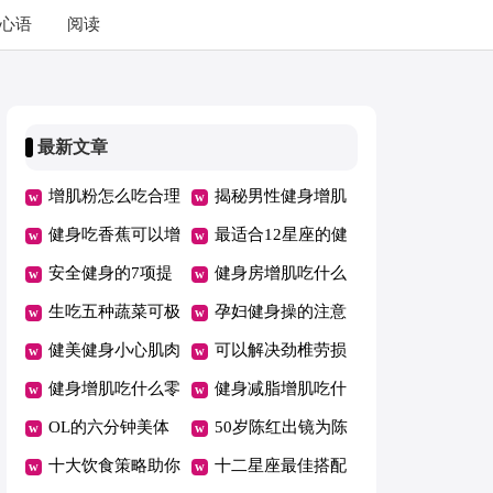
心语
阅读
最新文章
增肌粉怎么吃合理
揭秘男性健身增肌
又健身
健身吃香蕉可以增
秘密
最适合12星座的健
肌吗
安全健身的7项提
身减压操
健身房增肌吃什么
示
生吃五种蔬菜可极
孕妇健身操的注意
速瘦身
健美健身小心肌肉
事项
可以解决劲椎劳损
拉伤
健身增肌吃什么零
的健身操
健身减脂增肌吃什
食好
OL的六分钟美体
么
50岁陈红出镜为陈
健身操
十大饮食策略助你
凯歌庆生身段仍像
十二星座最佳搭配