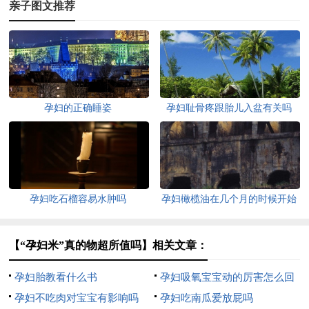
亲子图文推荐
孕妇的正确睡姿
孕妇耻骨疼跟胎儿入盆有关吗
孕妇吃石榴容易水肿吗
孕妇橄榄油在几个月的时候开始
用
【“孕妇米”真的物超所值吗】相关文章：
孕妇胎教看什么书
孕妇吸氧宝宝动的厉害怎么回
孕妇不吃肉对宝宝有影响吗
事
孕妇吃南瓜爱放屁吗