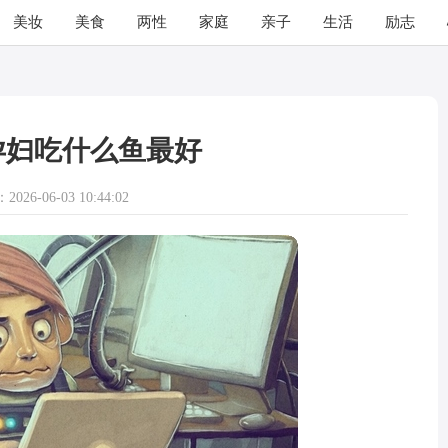
美妆
美食
两性
家庭
亲子
生活
励志
孕妇吃什么鱼最好
026-06-03 10:44:02