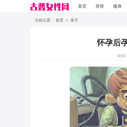
首页
穿搭
瘦身
职场
语录
>
当前位置：
首页
亲子
怀孕后
时间：2