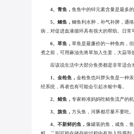
4、青鱼，
鱼鱼中的锌元素含量是最多的
5、鲫鱼，
鲫鱼利水肿，补气补脾，通络
病，对促进血液循环具有很大的帮助。日常
6、草鱼，
草鱼是最廉价的一种鱼肉，但
煮之前，可用麻油先将草加入生姜，大蒜等
应该说生活中大部分鱼类都是非常适合
1、金枪鱼，
金枪鱼也叫胖头鱼是一种汞
经系统，再者也有可能会引起水银中毒。
2、鲭鱼，
专家称准妈妈吃鲭鱼流产的机
3、旗鱼，
方头鱼，河豚都尽量不要吃。
4、不新鲜的鱼，
像罐装的鱼，咸鱼，鱼
鲜，二则可能在储存的过程中有加入防腐剂