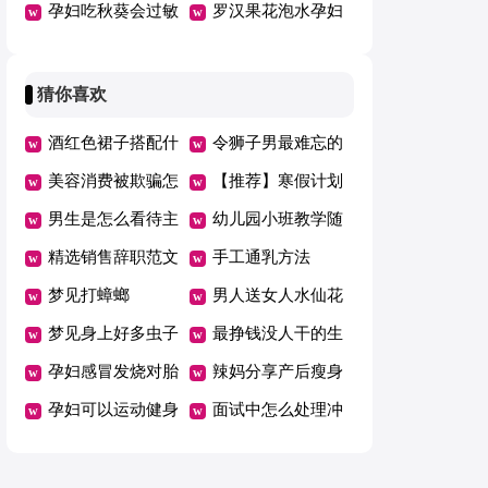
助产后塑形
孕妇吃秋葵会过敏
奔命
罗汉果花泡水孕妇
吗
能喝吗
猜你喜欢
酒红色裙子搭配什
令狮子男最难忘的
么外套好看
美容消费被欺骗怎
星座女有哪些
【推荐】寒假计划
么办
男生是怎么看待主
范文锦集6篇
幼儿园小班教学随
动买单的女生
精选销售辞职范文
笔(15篇)
手工通乳方法
合集10篇
梦见打蟑螂
男人送女人水仙花
梦见身上好多虫子
什么意思
最挣钱没人干的生
孕妇感冒发烧对胎
意
辣妈分享产后瘦身
儿有影响吗
孕妇可以运动健身
5大秘诀
面试中怎么处理冲
吗？
突