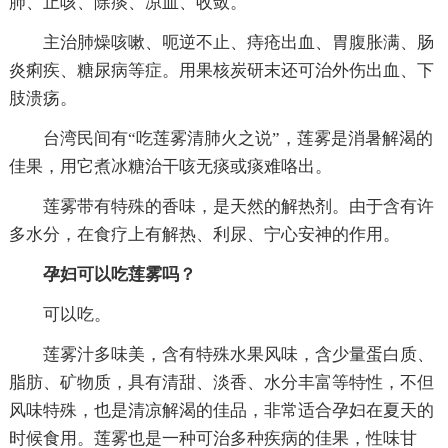
肺、止咳、除痰、凉血、收敛。
主治肺燥咳嗽、呃逆不止、痔疮出血、胃腹胀满、肠
炎痢疾、糖尿病等症。用果核炭研末还可治外伤出血、下
肢溃疡。
台湾民间有“吃莲雾清肺火之说”，莲雾是消暑解渴的
佳果，用它煮冰糖治干咳无痰或痰难咯出。
莲雾带有特殊的香味，是天然的解热剂。由于含有许
多水分，在食疗上有解热、利尿、宁心安神的作用。
孕妇可以吃莲雾吗？
可以吃。
莲雾汁多味美，含有特殊水果风味，含少量蛋白质、
脂肪、矿物质，具有清甜、淡香、水分丰富等特性，不但
风味特殊，也是清凉解渴的佳品，非常适合孕妇在夏天的
时候食用。莲雾也是一种可治多种疾病的佳果，性味甘