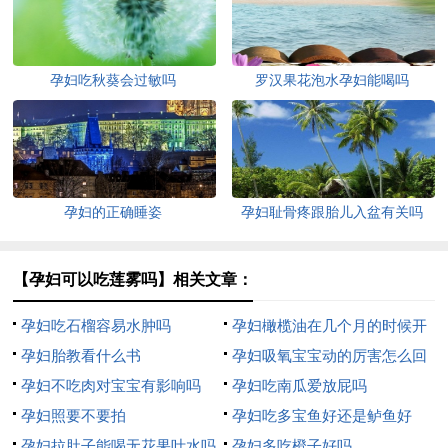
孕妇吃秋葵会过敏吗
罗汉果花泡水孕妇能喝吗
孕妇的正确睡姿
孕妇耻骨疼跟胎儿入盆有关吗
【孕妇可以吃莲雾吗】相关文章：
孕妇吃石榴容易水肿吗
孕妇橄榄油在几个月的时候开
孕妇胎教看什么书
始用
孕妇吸氧宝宝动的厉害怎么回
孕妇不吃肉对宝宝有影响吗
事
孕妇吃南瓜爱放屁吗
孕妇照要不要拍
孕妇吃多宝鱼好还是鲈鱼好
孕妇拉肚子能喝无花果叶水吗
孕妇多吃橙子好吗