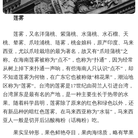
莲雾
莲雾，又名洋蒲桃、紫蒲桃、水蒲桃、水石榴、天
桃、辇雾、爪哇浦桃、琏雾，桃金娘科，原产印度、马来
西亚，尤以爪哇栽培的最为著名，故又有“爪哇蒲桃”之
称。在海南莲雾被称为“点不”，也称为“扑通”，因为经常
从树上掉下来扑通一声响，有些海南人只认识“点不”，却
不知道莲雾为何物，在广东它也被称做“棉花果”，潮汕地
区称为“莲雾“。台湾的莲雾是17世纪由荷兰人引进台湾，
台湾屏东是最有名的产地，是一种主要生长于热带的水
果。随着科学昌明，莲雾除了原来的红色和绿色以外，还
有新品种的暗红色莲雾。在马来西亚称为“水翁”，马来西
亚人一般是切开后沾酸梅粉（话梅粉）吃。
果实呈钟形，果色鲜艳夺目，果肉海绵质，略有苹果