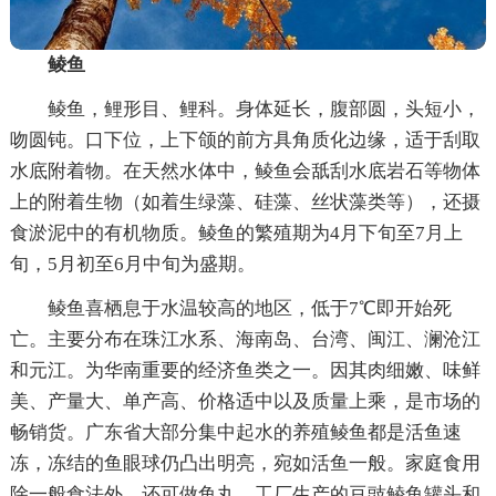
鲮鱼
鲮鱼，鲤形目、鲤科。身体延长，腹部圆，头短小，
吻圆钝。口下位，上下颌的前方具角质化边缘，适于刮取
水底附着物。在天然水体中，鲮鱼会舐刮水底岩石等物体
上的附着生物（如着生绿藻、硅藻、丝状藻类等），还摄
食淤泥中的有机物质。鲮鱼的繁殖期为4月下旬至7月上
旬，5月初至6月中旬为盛期。
鲮鱼喜栖息于水温较高的地区，低于7℃即开始死
亡。主要分布在珠江水系、海南岛、台湾、闽江、澜沧江
和元江。为华南重要的经济鱼类之一。因其肉细嫩、味鲜
美、产量大、单产高、价格适中以及质量上乘，是市场的
畅销货。广东省大部分集中起水的养殖鲮鱼都是活鱼速
冻，冻结的鱼眼球仍凸出明亮，宛如活鱼一般。家庭食用
除一般食法外，还可做鱼丸，工厂生产的豆豉鲮鱼罐头和