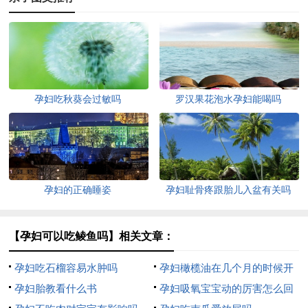
孕妇吃秋葵会过敏吗
罗汉果花泡水孕妇能喝吗
孕妇的正确睡姿
孕妇耻骨疼跟胎儿入盆有关吗
【孕妇可以吃鲮鱼吗】相关文章：
孕妇吃石榴容易水肿吗
孕妇橄榄油在几个月的时候开
孕妇胎教看什么书
始用
孕妇吸氧宝宝动的厉害怎么回