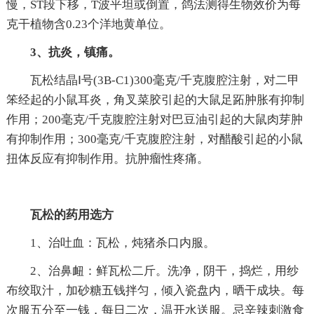
慢，ST段下移，T波平坦或倒置，鸽法测得生物效价为每
克干植物含0.23个洋地黄单位。
3、抗炎，镇痛。
瓦松结晶Ⅰ号(3B-C1)300毫克/千克腹腔注射，对二甲
笨经起的小鼠耳炎，角叉菜胶引起的大鼠足跖肿胀有抑制
作用；200毫克/千克腹腔注射对巴豆油引起的大鼠肉芽肿
有抑制作用；300毫克/千克腹腔注射，对醋酸引起的小鼠
扭体反应有抑制作用。抗肿瘤性疼痛。
瓦松的药用选方
1、治吐血：瓦松，炖猪杀口内服。
2、治鼻衄：鲜瓦松二斤。洗净，阴干，捣烂，用纱
布绞取汁，加砂糖五钱拌匀，倾入瓷盘内，晒干成块。每
次服五分至一钱，每日二次，温开水送服。忌辛辣刺激食