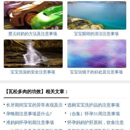
婴儿转奶的方法及注意事项
宝宝眼睛的清洁注意事项
宝宝洗澡的安全注意事项
宝宝玩镜子的好处及注意事项
【瓦松多肉的功效】相关文章：
长牙期间宝宝的异常表现及注
选购宝宝洗护品的注意事项
意事项
孕晚期注意事项是什么?
（合集）怀孕31周注意事项
准妈妈怀孕初期注意事项
怀孕妈妈护肝原则，饮食注意