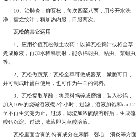
10、治肺炎：鲜瓦松，每次四至八两，用冷开水洗
净，擂烂绞汁，稍加热内服，日服两次。
瓦松的其它运用
1、应用价值瓦松做土农药：以鲜瓦松捣汁或将全草
煮成原液，再加水稀释喷射，能杀棉蚜虫、粘虫、菜蚜虫
等。
2、瓦松做蔬菜：瓦松全草可做成酱菜，嫩脆可口，
并可制成叶蛋白使用，也可作为牛羊的饲料。
3、瓦松提取草酸：将原料捣碎或磨细，装入砂锅，
加入10%的烧碱溶液煮2个小时，过滤，溶液加饱和cac12
至不再生沉淀为止。过滤，滤渣加浓硫酸溶解后，生成硫
酸钙沉淀。过滤，滤液即为草酸溶液。
瓦松里面含有的'特有成分在麻醉、强心、消炎等方面