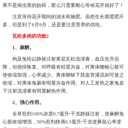
果不是病虫害的妨碍，那么只需要耐心等候花开就好了！
注意等待花开期间的浇水和施肥。虽然生长期需肥不
多，但是到了8月9月，还是要注意营养的供给。
瓦松多肉的功效2
1、麻醉。
狗及兔给以静脉注射黄花瓦松流浸膏，血压先升后
降，但很快恢复。对呼吸有轻度兴奋，对离体蟾蜍心脏可
使收缩加强，心率减少。离体蟾蜍下肢血管灌流则可使之
收缩，对离体兔肠有明显兴奋作用。对人工发热之家兔皮
下注射流浸膏有明显解热作用。
2、强心作用。
全草煎剂100%浓度0.7毫升/千克静脉注射，使麻醉兔
心脏收缩增强，50%煎剂静滴0.5毫升/千克使豚鼠心率变