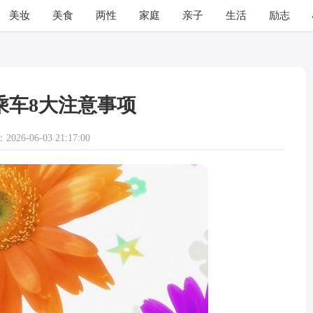
美妆
美食
两性
家庭
亲子
生活
励志
乘车8大注意事项
026-06-03 21:17:00