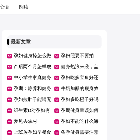
心语
阅读
最新文章
孕妇健身操怎么做
孕妇照要不要拍
产后两个月怎样瘦
健身热浪来袭，盘
身
中小学生家庭健身
点健身的7大误区
孕妇吃多宝鱼好还
运动
孕期：静养和健身
是鲈鱼好
牛奶加醋的瘦身效
都要适当
孕妇拉肚子能喝无
果好吗
孕妇多吃橙子好吗
花果叶水吗
维生素D对孕妇有
孕期健身量该如何
什么影响
梦见去农村
控制
孕妇不能吃什么海
上班族孕妇早餐食
鲜
备孕健身需要注意