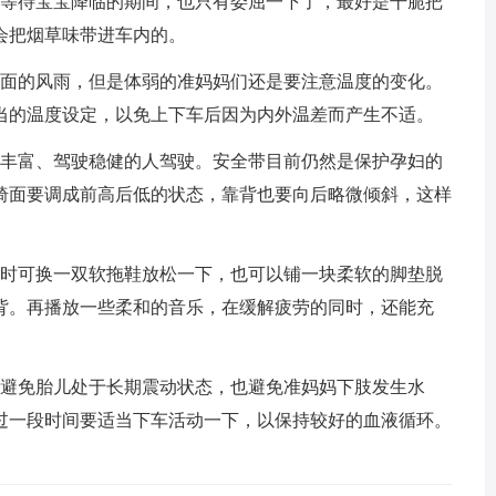
在等待宝宝降临的期间，也只有委屈一下了，最好是干脆把
会把烟草味带进车内的。
外面的风雨，但是体弱的准妈妈们还是要注意温度的变化。
当的温度设定，以免上下车后因为内外温差而产生不适。
验丰富、驾驶稳健的人驾驶。安全带目前仍然是保护孕妇的
椅面要调成前高后低的状态，靠背也要向后略微倾斜，这样
车时可换一双软拖鞋放松一下，也可以铺一块柔软的脚垫脱
背。再播放一些柔和的音乐，在缓解疲劳的同时，还能充
，避免胎儿处于长期震动状态，也避免准妈妈下肢发生水
过一段时间要适当下车活动一下，以保持较好的血液循环。