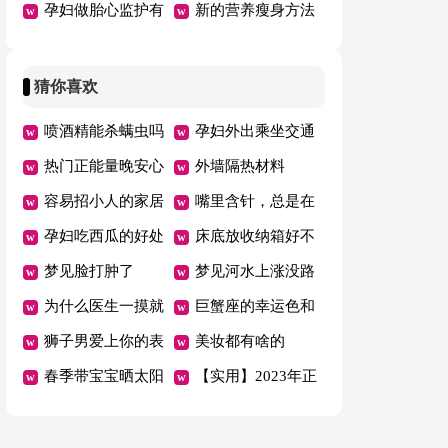
谱大全
孕妇做胎心监护有
什么
新的营养瘦身方法
什么作用
猜你喜欢
喷酒精能杀螨虫吗
孕妇外出乘坐交通
热门正能量晚安心
工具要注意什么
外墙隔热材料
语汇总（通用175
容易招小人的家居
嘴里含针，总是在
句）
风水是怎么样的
孕妇吃西瓜的好处
话语里揭人短的几
床底放收纳箱好不
及危害
梦见脸打肿了
大星座
好
梦见河水上涨没路
为什么医生一摸就
走
巨蟹座的幸运色和
知道入盆了
狮子男爱上你的表
禁忌色
美妆都有啥的
现
春季带宝宝晒太阳
【实用】2023年正
注意事项 带宝宝
能量语录39条
晒太阳的正确打开