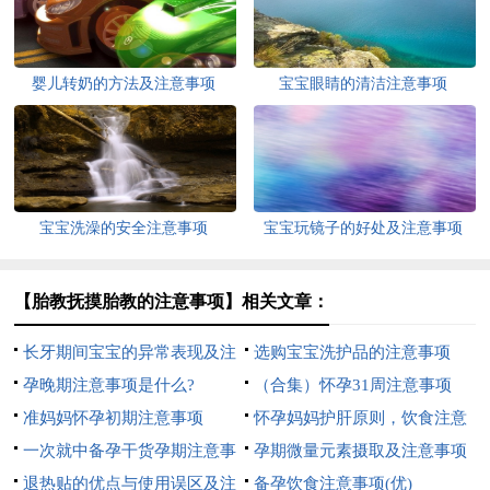
婴儿转奶的方法及注意事项
宝宝眼睛的清洁注意事项
宝宝洗澡的安全注意事项
宝宝玩镜子的好处及注意事项
【胎教抚摸胎教的注意事项】相关文章：
长牙期间宝宝的异常表现及注
选购宝宝洗护品的注意事项
意事项
孕晚期注意事项是什么?
（合集）怀孕31周注意事项
准妈妈怀孕初期注意事项
怀孕妈妈护肝原则，饮食注意
一次就中备孕干货孕期注意事
事项
孕期微量元素摄取及注意事项
项
退热贴的优点与使用误区及注
备孕饮食注意事项(优)