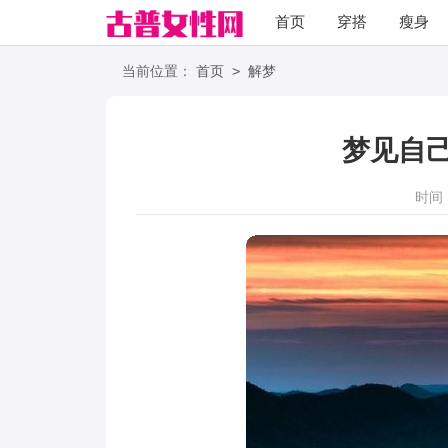
首页
穿搭
瘦身
职场
语录
>
当前位置：
首页
解梦
梦见自
时间：2