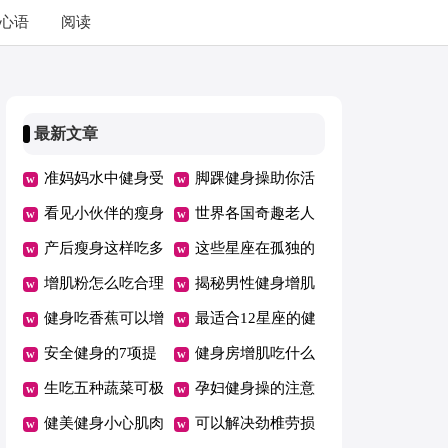
心语
阅读
最新文章
准妈妈水中健身受
脚踝健身操助你活
益多
看见小伙伴的瘦身
到百岁
世界各国奇趣老人
过程，下决心却也
产后瘦身这样吃多
健身法
这些星座在孤独的
瘦不下的摩羯座
蒸煮少放油
增肌粉怎么吃合理
时候选择健身
揭秘男性健身增肌
又健身
健身吃香蕉可以增
秘密
最适合12星座的健
肌吗
安全健身的7项提
身减压操
健身房增肌吃什么
示
生吃五种蔬菜可极
孕妇健身操的注意
速瘦身
健美健身小心肌肉
事项
可以解决劲椎劳损