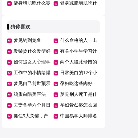
拉伤
健身增肌吃什么零
的健身操
健身减脂增肌吃什
食好
么
猜你喜欢
梦见钓到龙鱼
什么命格的人一出
发髻烫什么发型好
门就下雨
有关小学生学习计
如何追女人心理学
划范文锦集九篇
两个人彼此珍惜的
书籍
工作中的小情绪爆
话
日常美白的12个小
发后该如何更好化
梦见自己前世预示
妙招
孕妇吃这些肉好
解情绪的焦虑感
什么
鸡蛋白醋美容法
营养又不发胖
梦见别人死了是什
醋泡鸡蛋有哪些功
夫妻备孕六个月日
么意思做梦梦到别
孕妇骨盆疼怎么回
效
程表
抓住5大关键，产
人死了好不好
事 试试这些缓解
中国易学大师排名
后轻松瘦身
妙招