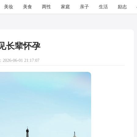
美妆
美食
两性
家庭
亲子
生活
励志
见长辈怀孕
026-06-01 21:17:07