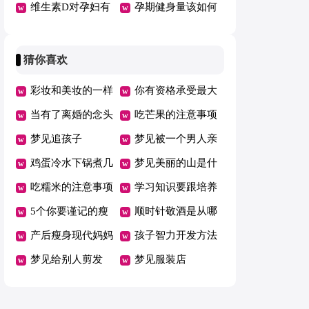
花果叶水吗
维生素D对孕妇有
孕期健身量该如何
什么影响
控制
猜你喜欢
彩妆和美妆的一样
你有资格承受最大
吗
当有了离婚的念头
的幸福
吃芒果的注意事项
是不就挽回不了
梦见追孩子
要小心别过敏了
梦见被一个男人亲
鸡蛋冷水下锅煮几
吻
梦见美丽的山是什
分钟，10分钟全熟
吃糯米的注意事项
么意思
学习知识要跟培养
安全无菌口感更佳
5个你要谨记的瘦
能力相结合
顺时针敬酒是从哪
附注意事项
身大忌
产后瘦身现代妈妈
里开始
孩子智力开发方法
的时尚
梦见给别人剪发
梦见服装店