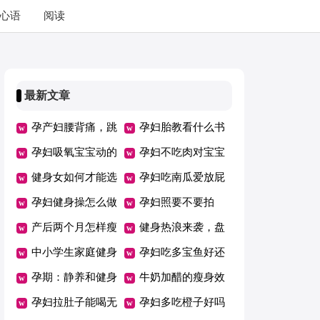
心语
阅读
最新文章
孕产妇腰背痛，跳
孕妇胎教看什么书
健身操可有效防止
孕妇吸氧宝宝动的
孕妇不吃肉对宝宝
厉害怎么回事
健身女如何才能选
有影响吗
孕妇吃南瓜爱放屁
对健身房
孕妇健身操怎么做
吗
孕妇照要不要拍
产后两个月怎样瘦
健身热浪来袭，盘
身
中小学生家庭健身
点健身的7大误区
孕妇吃多宝鱼好还
运动
孕期：静养和健身
是鲈鱼好
牛奶加醋的瘦身效
都要适当
孕妇拉肚子能喝无
果好吗
孕妇多吃橙子好吗