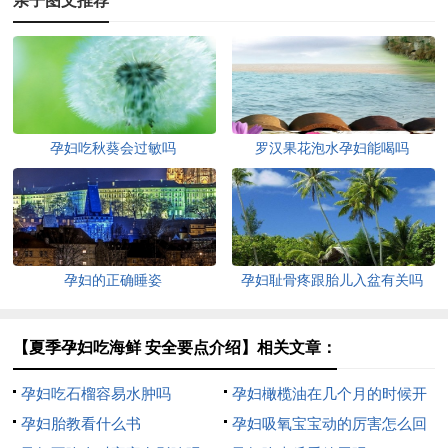
亲子图文推荐
孕妇吃秋葵会过敏吗
罗汉果花泡水孕妇能喝吗
孕妇的正确睡姿
孕妇耻骨疼跟胎儿入盆有关吗
【夏季孕妇吃海鲜 安全要点介绍】相关文章：
孕妇吃石榴容易水肿吗
孕妇橄榄油在几个月的时候开
孕妇胎教看什么书
始用
孕妇吸氧宝宝动的厉害怎么回