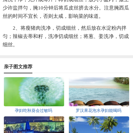
少许盐拌匀，腌10分钟后将瓜皮丝挤去水分。注意腌西瓜
丝的时间不宜长，否则太咸，影响菜的味道。
2、将瘦猪肉洗净，切成细丝，然后放在水淀粉内拌
匀；辣椒去蒂和籽，洗净切成细丝；将葱、姜洗净，切成
细丝。
亲子图文推荐
孕妇吃秋葵会过敏吗
罗汉果花泡水孕妇能喝吗