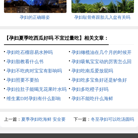
孕妇的正确睡姿
孕妇耻骨疼跟胎儿入盆有关吗
【孕妇夏季吃西瓜好吗 不宜过量吃】相关文章：
孕妇吃石榴容易水肿吗
孕妇橄榄油在几个月的时候开
孕妇胎教看什么书
始用
孕妇吸氧宝宝动的厉害怎么回
孕妇不吃肉对宝宝有影响吗
事
孕妇吃南瓜爱放屁吗
孕妇照要不要拍
孕妇吃多宝鱼好还是鲈鱼好
孕妇拉肚子能喝无花果叶水吗
孕妇多吃橙子好吗
维生素D对孕妇有什么影响
孕妇不能吃什么海鲜
上一篇：
夏季孕妇吃海鲜 安全要
下一篇：
冬至孕妇可以吃汤圆吗
点介绍
孕妇吃汤圆注意事项