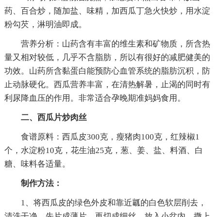
药、百合炒，随加盐、味精，加西瓜丁急火快炒，用水淀
粉勾芡，淋明油即成。
营养分析：山药含有丰富的维生素和矿物质，所含热
量又相对较低，几乎不含脂肪，所以有很好的减肥健美的
功效。山药所含黏蛋白能预防心血管系统的脂肪沉积，防
止动脉硬化。西瓜营养丰富，在清热解暑，止渴的同时有
利尿降血压的作用。非常适合孕晚期准妈妈食用。
二、西瓜片炒肉丝
食谱原料：西瓜皮300克，瘦猪肉100克，红辣椒1
个，水淀粉10克，花生油25克，葱、姜、盐、料酒、白
糖、味料各适量。
制作方法：
1、将西瓜皮的绿色外皮和靠近瓤的白色软层削去，
清洗干净，先片成薄片，再切成细丝，放入小盆内，撒上